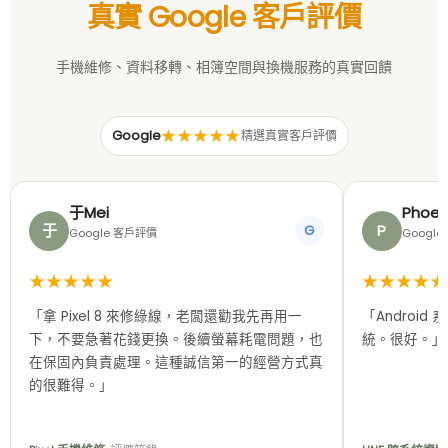
真實 Google 客戶評價
手機維修、資料移轉、相簿空間與換機服務的真實回饋
★★★★★
Google
精選真實客戶評價
于Mei
Phoeni
于
P
G
Google 客戶評價
Googl
★★★★★
★★★★★
「拿 Pixel 8 來修綠線，老闆還勸我先再用一
「Android 
下，不要急著花錢更換。後續螢幕耗電問題，也
統。很好。」
在保固內負責處理。這種誠信第一的經營方式真
的很難得。」