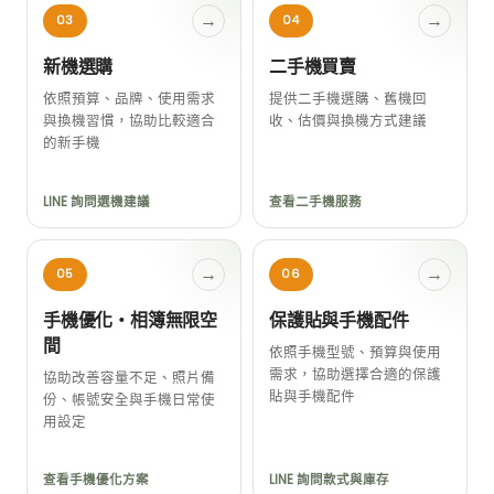
→
→
03
04
新機選購
二手機買賣
依照預算、品牌、使用需求
提供二手機選購、舊機回
與換機習慣，協助比較適合
收、估價與換機方式建議
的新手機
LINE 詢問選機建議
查看二手機服務
→
→
05
06
手機優化・相簿無限空
保護貼與手機配件
間
依照手機型號、預算與使用
需求，協助選擇合適的保護
協助改善容量不足、照片備
貼與手機配件
份、帳號安全與手機日常使
用設定
查看手機優化方案
LINE 詢問款式與庫存