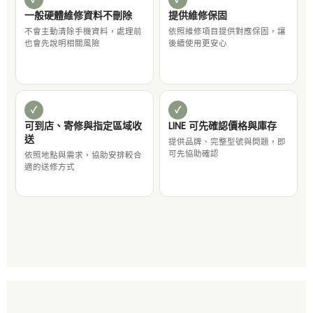
一般硬體維修資料不刪除
提供維修保固
不會主動清除手機資料，處理前
依照維修項目提供對應保固，讓
也會先說明相關風險
後續使用更安心
✓
✓
可到店、寄修與指定區域收
LINE 可先確認價格與庫存
送
提供品牌、完整型號與問題，即
可先協助確認
依照地點與需求，協助安排較合
適的送修方式