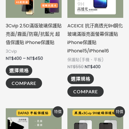
種
種
款
款
式。
式。
3Cvip 2.5D滿版玻璃保護貼
ACEICE 抗汙高透光9H鋼化
可
可
亮面/霧面/防窺/抗藍光 超
玻璃滿版亮面螢幕保護貼
在
在
值保護貼 iPhone保護貼
iPhone保護貼
產
產
iPhone15/iPhone16
3Cvip
品
品
NT$
400
–
NT$
450
保護貼(手機、平板)
頁
頁
NT$
550
NT$
400
選擇規格
面
面
選擇規格
選
選
COMPARE
擇
擇
COMPARE
選
選
項
項
價
價
此
此
特價
特價
格
格
產
產
範
範
圍：
圍：
品
品