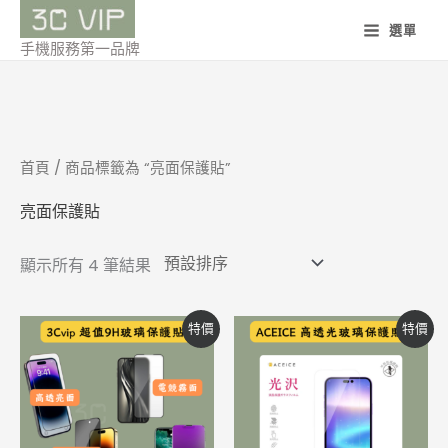
跳
選單
至
手機服務第一品牌
主
要
內
容
首頁
/ 商品標籤為 “亮面保護貼”
亮面保護貼
顯示所有 4 筆結果
價
原
目
此
此
特價
特價
格
始
前
產
產
範
價
價
圍：
格：
格：
品
品
NT$400
NT$550。
NT$400。
到
有
有
NT$450
多
多