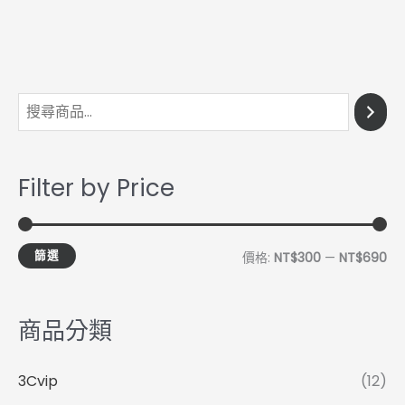
最
最
低
高
價
價
Filter by Price
格
格
篩選
價格:
NT$300
—
NT$690
商品分類
3Cvip
(12)