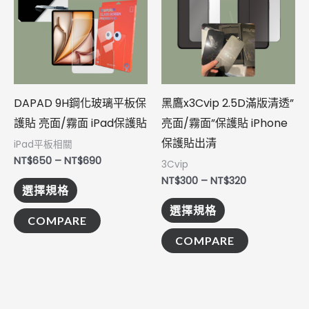
NT$650
NT$300
到
到
有
有
NT$690
NT$320
多
多
種
種
款
款
式。
式。
DAPAD 9H鋼化玻璃平板保
黑鷹x3Cvip 2.5D滿版清透”
可
可
護貼 亮面/霧面 iPad保護貼
亮面/霧面”保護貼 iPhone
在
在
保護貼出清
iPad平板相關
產
產
NT$
650
–
NT$
690
3Cvip
品
品
NT$
300
–
NT$
320
選擇規格
頁
頁
選擇規格
面
面
COMPARE
選
選
COMPARE
擇
擇
選
選
項
項