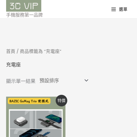
跳
選單
至
手機服務第一品牌
主
要
內
容
首頁
/ 商品標籤為 “充電座”
充電座
顯示單一結果
原
目
特價
始
前
價
價
格：
格：
NT$1,590。
NT$1,250。