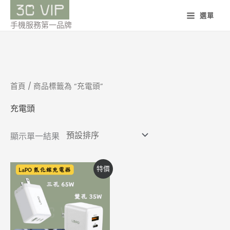
跳
選單
至
手機服務第一品牌
主
要
內
容
首頁
/ 商品標籤為 “充電頭”
充電頭
顯示單一結果
價
此
特價
格
產
範
圍：
品
NT$690
到
有
NT$1,090
多