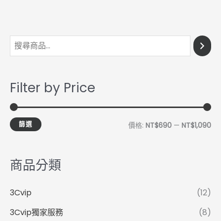
最
最
低
高
價
價
Filter by Price
格
格
篩選
價格:
NT$690
—
NT$1,090
商品分類
3Cvip
(12)
3Cvip獨家服務
(8)