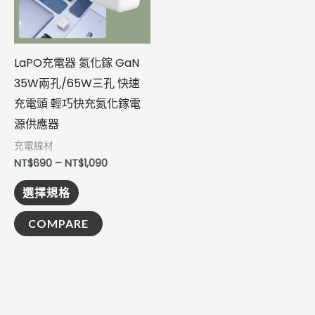
種
款
式。
LaPO充電器 氮化鎵 GaN
可
35W兩孔/65W三孔 快速
在
充電頭 輕巧快充氮化鎵電
產
源供應器
品
充電線材
頁
NT$
690
–
NT$
1,090
面
選擇規格
選
擇
COMPARE
選
項