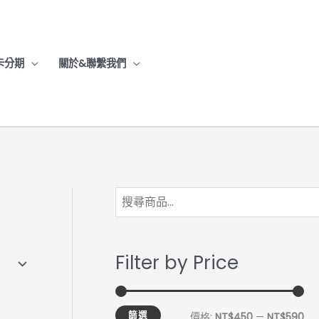
卡分期
關於&聯繫我們
最
最
低
高
價
價
Filter by Price
格
格
篩選
價格:
NT$450
—
NT$590