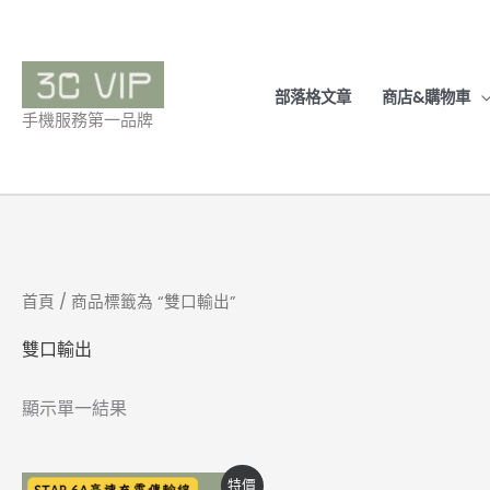
跳
至
主
部落格文章
商店&購物車
要
手機服務第一品牌
內
容
首頁
/ 商品標籤為 “雙口輸出”
雙口輸出
顯示單一結果
價
此
特價