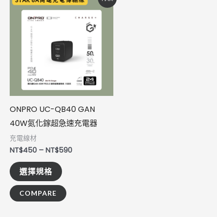
格
產
範
圍：
品
NT$450
到
有
NT$590
多
種
款
式。
ONPRO UC-QB40 GAN
可
40W氮化鎵超急速充電器
在
產
充電線材
NT$
450
–
NT$
590
品
頁
選擇規格
面
COMPARE
選
擇