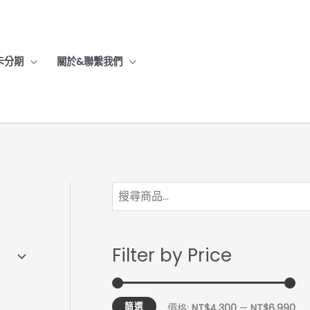
卡分期
關於&聯繫我們
最
最
低
高
價
價
Filter by Price
格
格
篩選
價格:
NT$4,300
—
NT$6,990