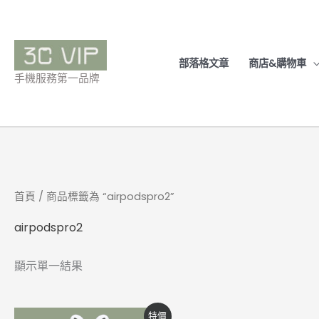
跳
至
主
部落格文章
商店&購物車
要
手機服務第一品牌
內
容
首頁
/ 商品標籤為 “airpodspro2”
airpodspro2
顯示單一結果
價
此
特價