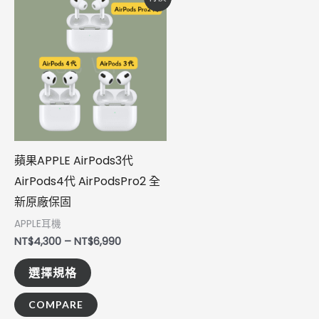
格
產
範
圍：
品
NT$4,300
到
有
NT$6,990
多
種
款
式。
蘋果APPLE AirPods3代
可
AirPods4代 AirPodsPro2 全
在
新原廠保固
產
品
APPLE耳機
NT$
4,300
–
NT$
6,990
頁
面
選擇規格
選
COMPARE
擇