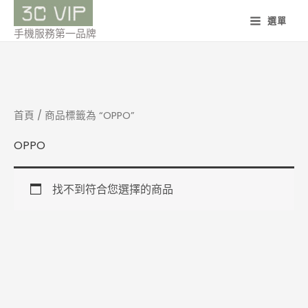
跳
選單
至
手機服務第一品牌
主
要
內
容
首頁
/ 商品標籤為 “OPPO”
OPPO
找不到符合您選擇的商品