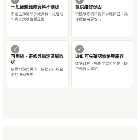
一般硬體維修資料不刪除
提供維修保固
不會主動清除手機資料，處理前
依照維修項目提供對應保固，讓
也會先說明相關風險
後續使用更安心
✓
✓
可到店、寄修與指定區域收
LINE 可先確認價格與庫存
送
提供品牌、完整型號與問題，即
可先協助確認
依照地點與需求，協助安排較合
適的送修方式