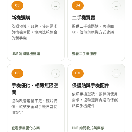
→
→
03
04
新機選購
二手機買賣
依照預算、品牌、使用需求
提供二手機選購、舊機回
與換機習慣，協助比較適合
收、估價與換機方式建議
的新手機
LINE 詢問選機建議
查看二手機服務
→
→
05
06
手機優化・相簿無限空
保護貼與手機配件
間
依照手機型號、預算與使用
需求，協助選擇合適的保護
協助改善容量不足、照片備
貼與手機配件
份、帳號安全與手機日常使
用設定
查看手機優化方案
LINE 詢問款式與庫存