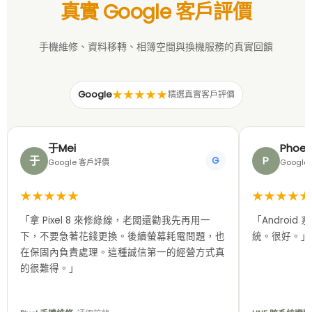
真實 Google 客戶評價
手機維修、資料移轉、相簿空間與換機服務的真實回饋
★★★★★
Google
精選真實客戶評價
于Mei
Phoeni
于
P
G
Google 客戶評價
Googl
★★★★★
★★★★★
「拿 Pixel 8 來修綠線，老闆還勸我先再用一
「Android 
下，不要急著花錢更換。後續螢幕耗電問題，也
統。很好。」
在保固內負責處理。這種誠信第一的經營方式真
的很難得。」