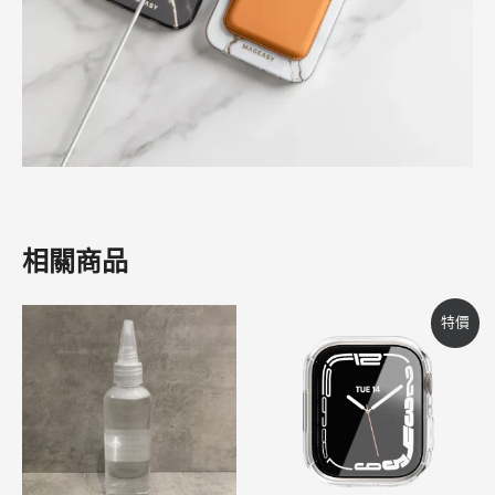
相關商品
原
目
此
特價
始
前
產
價
價
格：
格：
品
NT$650。
NT$620。
有
多
種