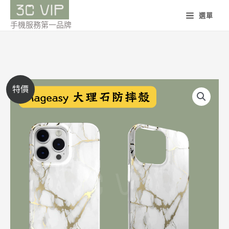
跳
選單
至
手機服務第一品牌
主
要
內
容
美
價
特價
國
格
魚
骨
範
Mageasy
圍：
MARBLE
大
NT$650
理
到
石
紋
NT$700