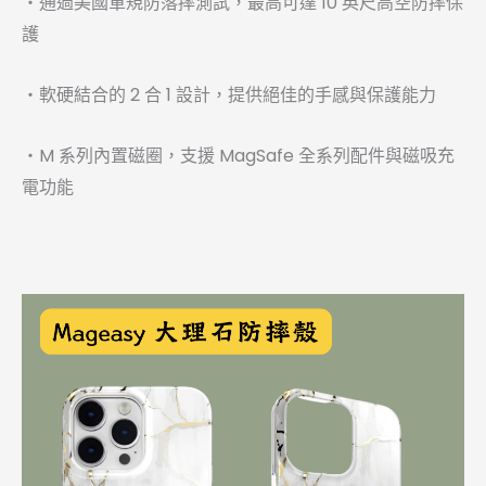
・通過美國軍規防落摔測試，最高可達 10 英尺高空防摔保
護
・軟硬結合的 2 合 1 設計，提供絕佳的手感與保護能力
・M 系列內置磁圈，支援 MagSafe 全系列配件與磁吸充
電功能