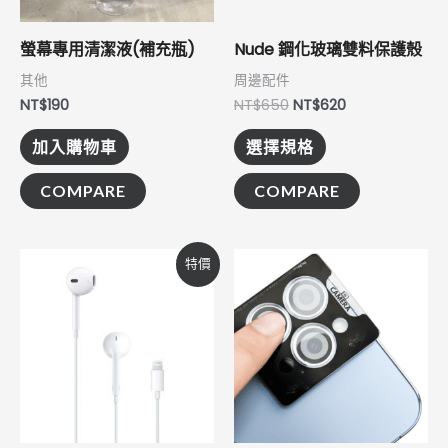
款
式。
螢幕專用清潔液(補充瓶)
Nude 鋼化玻璃雙料保護殼
可
其他
周邊配件
在
NT$
190
NT$
650
NT$
620
產
加入購物車
選擇規格
品
頁
COMPARE
COMPARE
面
選
原
目
價
此
特價
始
前
格
擇
產
價
價
範
選
格：
格：
圍：
品
NT$590。
NT$580。
NT$390
項
到
有
NT$490
多
種
款