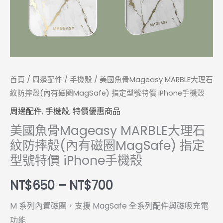
防
摔
殼
(內
有
磁
首頁
/
周邊配件
/
手機殼
/ 美國魚骨Mageasy MARBLE大理石
圈
紋防摔殼(內有磁圈MagSafe) 指定型號特價 iPhone手機殼
MagSafe)
周邊配件
,
手機殼
,
特價優惠商品
指
美國魚骨Mageasy MARBLE大理石
定
紋防摔殼(內有磁圈MagSafe) 指定
型
型號特價 iPhone手機殼
號
特
NT$
650
–
NT$
700
價
M 系列內置磁圈，支援 MagSafe 全系列配件與磁吸充電
iPhone
功能
手