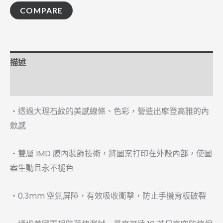
COMPARE
描述
額外資訊
・透過大理石紋的美感線條、色彩，營造出摩登高雅的內
斂感
・雙層 IMD 膜內裝飾技術，將圖案打印在外殼內部，使圖
案生動且永不褪色
・0.3mm 空氣屏障，有效吸收衝擊，防止手機背板破裂