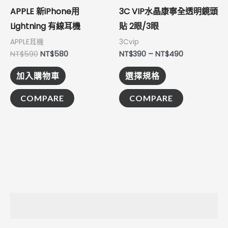
式。
APPLE 新iPhone用
3C VIP水晶康寧全透明鏡頭
可
Lightning 有線耳機
貼 2眼/3眼
在
APPLE耳機
3Cvip
產
NT$
590
NT$
580
NT$
390
–
NT$
490
品
加入購物車
選擇規格
頁
面
COMPARE
COMPARE
選
擇
選
項