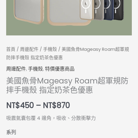
摔
手
機
殼
指
定
首頁
/
周邊配件
/
手機殼
/ 美國魚骨Mageasy Roam超軍規
奶
防摔手機殼 指定奶茶色優惠
茶
周邊配件
,
手機殼
,
特價優惠商品
色
美國魚骨Mageasy Roam超軍規防
優
摔手機殼 指定奶茶色優惠
惠
數
NT$
450
–
NT$
870
量
吸震氣囊包覆 4 邊角，吸收、分散衝擊力
系列