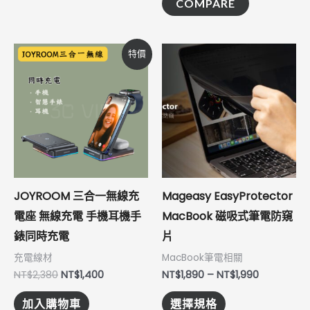
擇
擇
COMPARE
選
選
項
項
原
目
價
此
特價
始
前
格
產
價
價
範
格：
格：
圍：
品
NT$2,380。
NT$1,400。
NT$1,890
到
有
NT$1,990
多
種
款
式。
JOYROOM 三合一無線充
Mageasy EasyProtector
可
電座 無線充電 手機耳機手
MacBook 磁吸式筆電防窺
在
錶同時充電
片
產
充電線材
MacBook筆電相關
品
NT$
2,380
NT$
1,400
NT$
1,890
–
NT$
1,990
頁
加入購物車
選擇規格