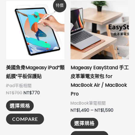
原
目
價
此
此
特價
始
前
格
產
產
價
價
範
格：
格：
圍：
品
品
NT$790。
NT$770。
NT$1,490
到
有
有
NT$1,590
多
多
種
種
款
款
式。
式。
美國魚骨Mageasy iPad”類
Mageasy EasyStand 手工
可
可
紙膜”平板保護貼
皮革筆電支架包 for
在
在
MacBook Air / MacBook
iPad平板相關
產
產
NT$
790
NT$
770
Pro
品
品
MacBook筆電相關
選擇規格
頁
頁
NT$
1,490
–
NT$
1,590
面
面
COMPARE
選擇規格
選
選