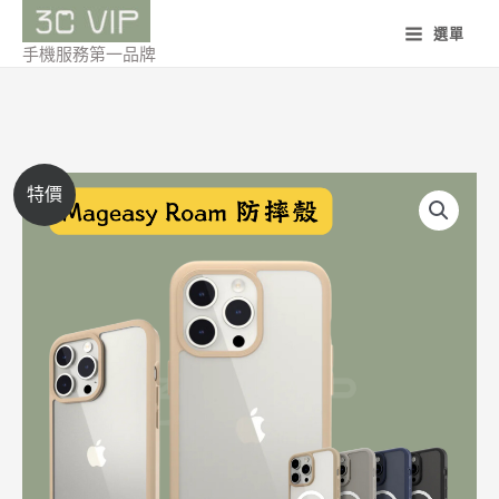
跳
選單
至
手機服務第一品牌
主
要
內
容
美
價
特價
國
格
魚
骨
範
Mageasy
圍：
Roam
超
NT$450
軍
到
規
防
NT$870