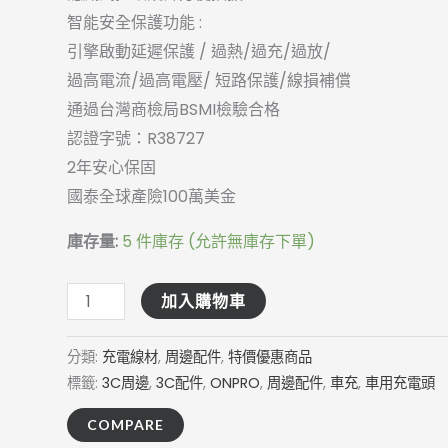
量
智能安全保護功能 :
引擎啟動延遲保護 / 過熱/過充/過放/
過高電流/過高電壓/ 短路保護/線損補償
通過台灣商檢局BSMI檢驗合格
認證字號：R38727
2年安心保固
國泰全球產險100萬美金
庫存量:
5 件庫存 (允許無庫存下單)
加入購物車
分類:
充電線材
,
周邊配件
,
特價優惠商品
標籤:
3C周邊
,
3C配件
,
ONPRO
,
周邊配件
,
車充
,
車用充電頭
COMPARE