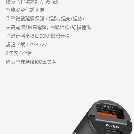
隱藏式拉環設計方便插拔
智能安全保護功能 :
引擎啟動延遲保護 / 過熱/過充/過放/
過高電流/過高電壓/ 短路保護/線損補償
通過台灣商檢局BSMI檢驗合格
認證字號：R38727
2年安心保固
國泰全球產險100萬美金