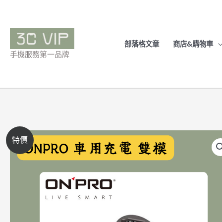
跳
至
主
部落格文章
商店&購物車
要
手機服務第一品牌
內
容
特價