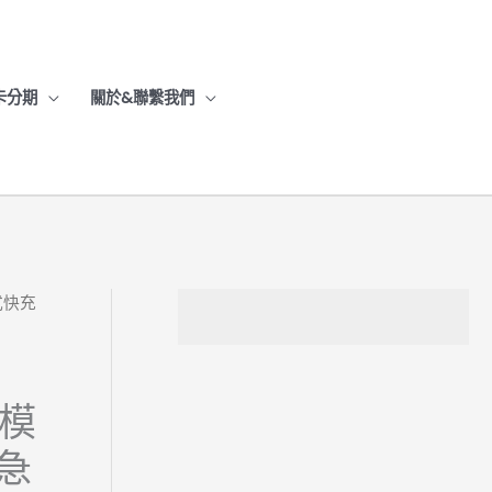
卡分期
關於&聯繫我們
模式快充
雙模
W急