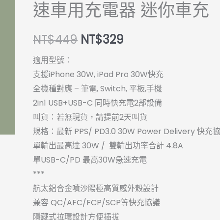
快
NT$449。
NT$329。
速車用充電器 迷你車充
充
PD+QC3.0
NT$
449
NT$
329
30W
急
適用型號：
速
支援iPhone 30W, iPad Pro 30W快充
車
全機種對應 – 筆電, Switch, 平板,手機
用
2in1 USB+USB-C 同時快充電2部設備
充
叫貨：若無現貨，請提前2天叫貨
電
規格：最新 PPS/ PD3.0 30W Power Delivery 快充
器
單輸出最高達 30W / 雙輸出功率合計 4.8A
迷
單USB-C/PD 最高30W急速充電
你
***
車
航太鋁合金噴沙陽極高質感外殼設計
充
兼容 QC/AFC/FCP/SCP等快充協議
數
隱藏式拉環設計方便插拔