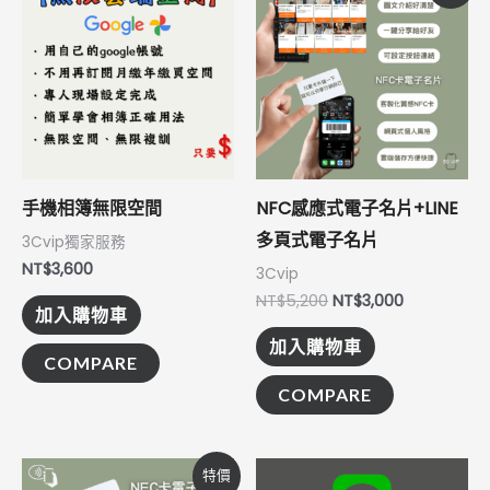
價
價
格：
格：
NT$5,200。
NT$3,000。
手機相簿無限空間
NFC感應式電子名片+LINE
多頁式電子名片
3Cvip獨家服務
NT$
3,600
3Cvip
NT$
5,200
NT$
3,000
加入購物車
加入購物車
COMPARE
COMPARE
原
目
特價
始
前