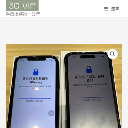
跳
選單
至
手機服務第一品牌
主
要
內
容
手
機
系
統
無
痛
移
轉
資
料