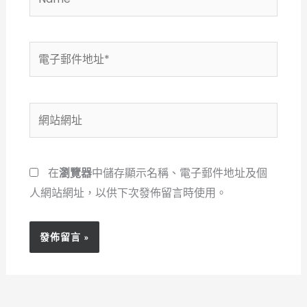
電
子
郵
件
網
地
站
址
網
*
址
在
瀏覽器
中儲存顯示名稱、電子郵件地址及個
人網站網址，以供下次發佈留言時使用。