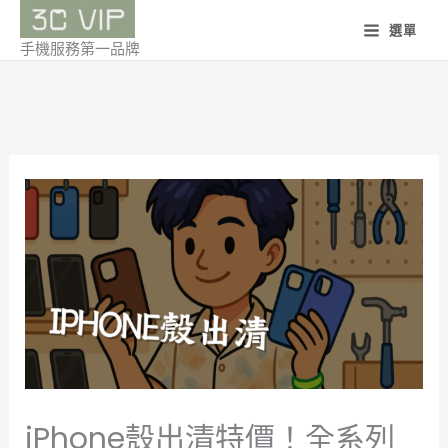
跳
選單
至
手機服務第一品牌
主
要
內
容
iPhone殼出清特價！全系列