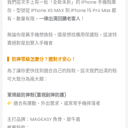
我們這次手上有一批「全新未拆」的 iPhone 手機殼庫
存，型號從 iPhone XS MAX 到 iPhone 15 Pro Max 都
有，數量有限，
一律出清回饋老客人
！
無論你是舊手機想換殼、還是想找備用保護殼，這波特
賣絕對是划算入手機會
▍防摔等級怎麼分？選對才安心！
為了讓你更快找到適合自己的殼款，這次我們出清的殼
可大致分為兩大類：
軍規級防摔殼(重視耐摔防護
)
適合有運動、外出需求，或常常手機摔落者
主打品牌：MAGEASY 魚骨、犀牛盾
推薦殼款：