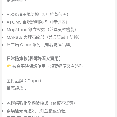
ALOS 超軍規防摔（5年抗黃保固）
ATOMS 軍規透明防摔（1年保固）
MagStand 銀立架殼（兼具支架機能）
MARBLE 大理石紋殼（兼具質感＋防摔）
犀牛盾 Clear 系列（知名防摔品牌）
日常防摔款(輕薄好看又實用
)
適合平時保護使用、想要輕便又有造型
主打品牌：Dapad
推薦殼款：
冰鑽盾強化全透玻璃殼（背板不泛黃）
柔煥極光背透殼（有金屬鏡頭框）