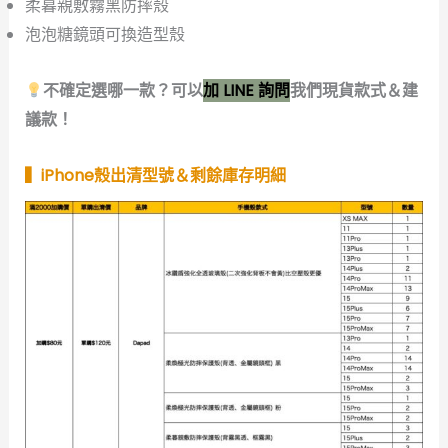
柔暮親敷霧黑防摔殼
泡泡糖鏡頭可換造型殼
不確定選哪一款？可以
加 LINE 詢問
我們現貨款式＆建
議款！
▍iPhone殼出清型號＆剩餘庫存明細